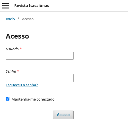
Revista Itacaiúnas
Início
/
Acesso
Acesso
Usuário
*
Senha
*
Esqueceu a senha?
Mantenha-me conectado
Acesso